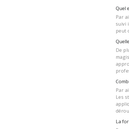
Quel 
Par a
suivi
peut 
Quelle
De pl
magis
appro
profe
Combie
Par a
Les s
appliq
dérou
La for