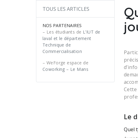
Qu
TOUS LES ARTICLES
jo
NOS PARTENAIRES
– Les étudiants de
L’IUT de
laval et le département
Technique de
Commercialisation
Parti
préci
– WeForge espace de
d’inf
Coworking – Le Mans
dema
accom
Cette
profe
Le 
Quel t