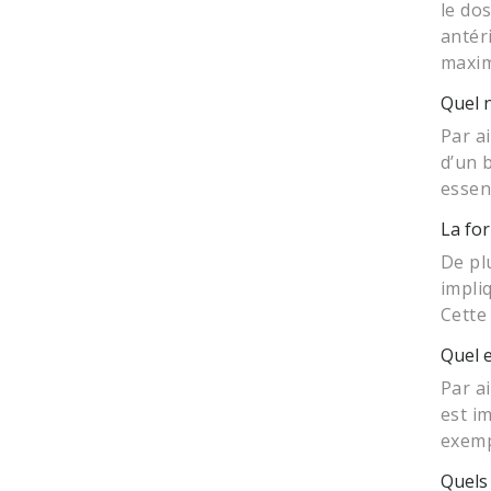
le do
antér
maxim
Quel n
Par a
d’un 
essen
La for
De pl
impli
Cette
Quel e
Par ai
est i
exemp
Quels 