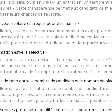
ssier scolaire, ou bien y a-t-il un entretien, un test d’e
ieures ? Cette transparence permet aux candidats de mie
iser leurs chances de réussite.
iveau scolaire est requis pour être admis ?
illeurs, quel est le niveau scolaire minimum exigé pour pos
baccalauréat spécifique, ou bien un diplôme équivalent est
tielle pour orienter les étudiants selon leur parcours a
mation est-elle sélective ?
us, pourriez-vous préciser si la formation est sélective 
quer une concurrence plus forte, mais elle peut aussi ga
 information aide à comprendre le contexte et les exigen
st le ratio entre le nombre de candidats et le nombre de pla
lleurs, quel est le ratio entre le nombre de candidatures 
mportant pour évaluer la compétitivité de la formation e
le, un ratio élevé peut inciter les candidats à peaufiner
sont les prérequis et qualités nécessaires pour réussir dans