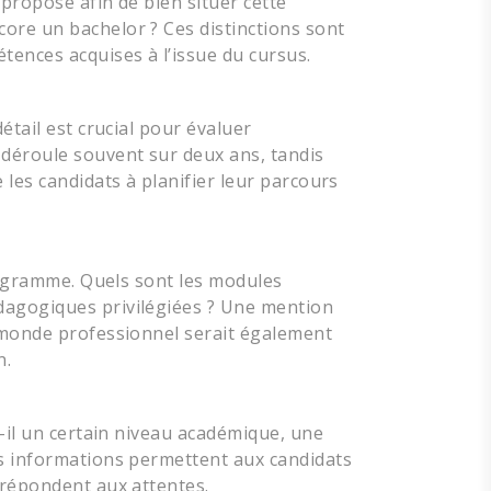
 proposé afin de bien situer cette
ore un bachelor ? Ces distinctions sont
tences acquises à l’issue du cursus.
étail est crucial pour évaluer
 déroule souvent sur deux ans, tandis
 les candidats à planifier leur parcours
programme. Quels sont les modules
dagogiques privilégiées ? Une mention
e monde professionnel serait également
n.
t-il un certain niveau académique, une
es informations permettent aux candidats
 répondent aux attentes.