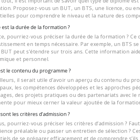
 tout, il est important de savoir quel type de diplôme est
tion. Proposez-vous un BUT, un BTS, une licence, ou enc
tielles pour comprendre le niveau et la nature des compé
 est la durée de la formation ?
te, pourriez-vous préciser la durée de la formation ? Ce d
estissement en temps nécessaire. Par exemple, un BTS se
 BUT peut s’étendre sur trois ans. Cette information aide
mique et personnel.
est le contenu du programme ?
illeurs, il serait utile d’avoir un aperçu du contenu du 
ipaux, les compétences développées et les approches pé
tages, des projets pratiques ou des partenariats avec l
nente pour mieux cerner la valeur ajoutée de la formatio
sont les critères d’admission ?
us, pourriez-vous préciser les critères d’admission ? Fau
ience préalable ou passer un entretien de sélection ? C
tiels de se préparer efficacement et de comprendre s’ils