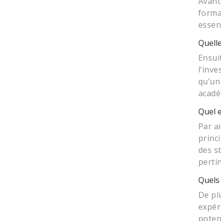
Avant
forma
essen
Quelle
Ensui
l’inv
qu’un
acadé
Quel 
Par a
princ
des s
perti
Quels 
De pl
expér
poten