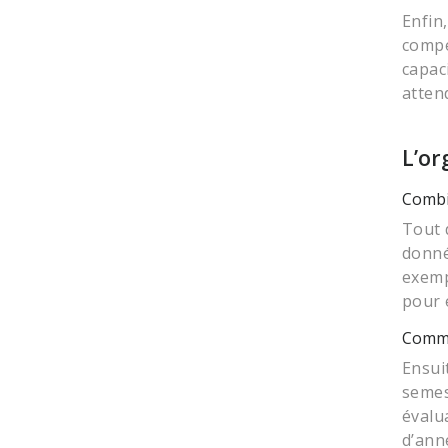
Enfin,
compé
capac
atten
L’or
Combi
Tout 
donné
exemp
pour 
Commen
Ensui
semes
évalu
d’ann