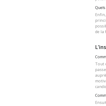
Quels 
Enfin
princ
possi
de la
L’in
Comme
Tout 
passe
auprè
motiva
candi
Commen
Ensui