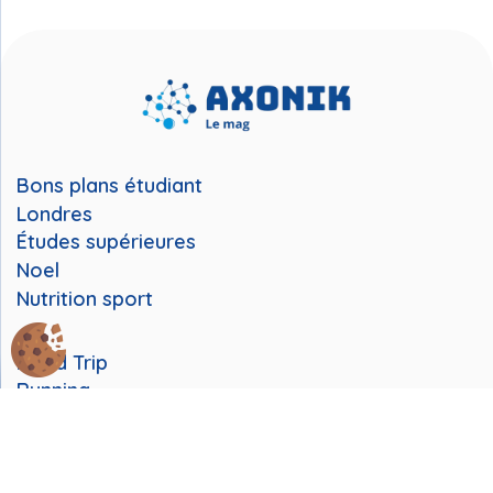
Bons plans étudiant
Londres
Études supérieures
Noel
Nutrition sport
Road Trip
Running
Station de ski
Stress et vie étudiante
Van Life