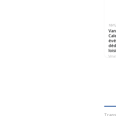
10/12
Van
Cal
évé
déd
lois
Voi
évé
Trans