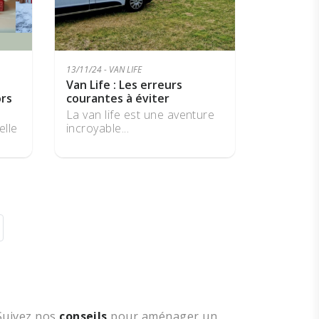
13/11/24 - VAN LIFE
Van Life : Les erreurs
rs
courantes à éviter
La van life est une aventure
elle
incroyable...
 Suivez nos
conseils
pour aménager un