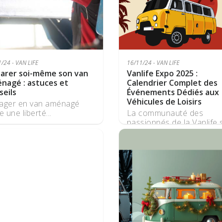
/24 - VAN LIFE
16/11/24 - VAN LIFE
arer soi-même son van
Vanlife Expo 2025 :
nagé : astuces et
Calendrier Complet des
seils
Événements Dédiés aux
Véhicules de Loisirs
ager en van aménagé
e une liberté...
La communauté des
passionnés de la Vanlife s