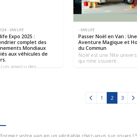
/24 - VAN LIFE
- VAN LIFE
life Expo 2025 :
Passer Noël en Van : Une
endrier complet des
Aventure Magique et Ho
nements Mondiaux
du Commun
iés aux véhicules de
Noël est une fête univers
irs.
qui rime souvent...
ci un aperçu des
nements à venir dans...
1
2
3
(current)
formez votre van en un véritable chez-vous sur roues !