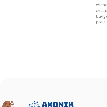
espac
chaqu
budge
pour 