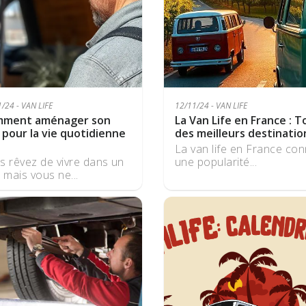
/24 - VAN LIFE
12/11/24 - VAN LIFE
ment aménager son
La Van Life en France : T
 pour la vie quotidienne
des meilleurs destination
La van life en France con
s rêvez de vivre dans un
une popularité...
 mais vous ne...