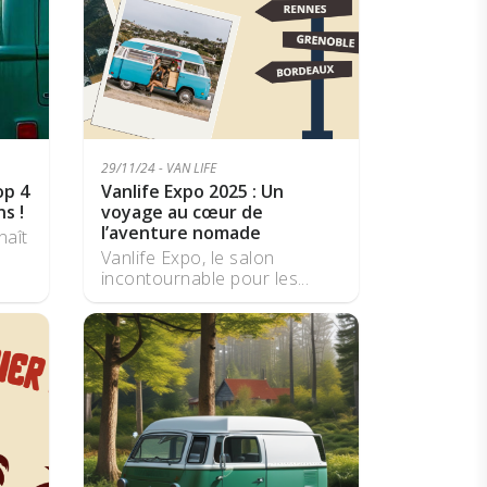
29/11/24 - VAN LIFE
op 4
Vanlife Expo 2025 : Un
s !
voyage au cœur de
l’aventure nomade
naît
Vanlife Expo, le salon
incontournable pour les...