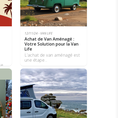
12/11/24 - VAN LIFE
Achat de Van Aménagé :
Votre Solution pour la Van
Life
L’achat de van aménagé est
une étape...
e...