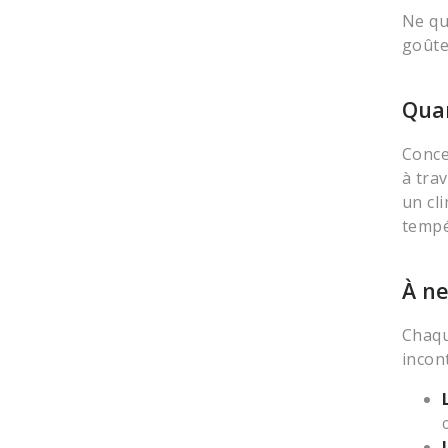
Ne qu
goût
Quan
Conce
à trav
un cli
tempé
À ne
Chaqu
incon