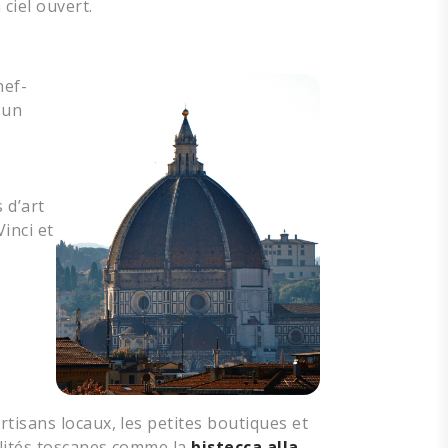
ciel ouvert.
hef-
 un
 d’art
inci et
tisans locaux, les petites boutiques et
alités toscanes comme la
bistecca alla