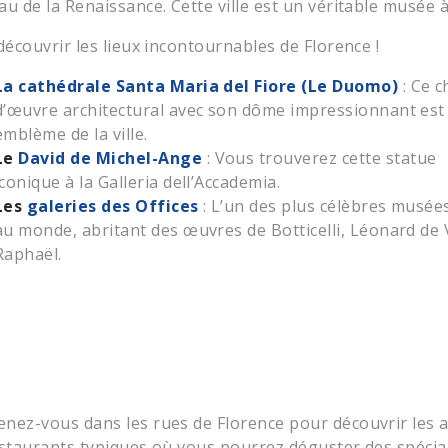
au de la Renaissance. Cette ville est un véritable musée à 
 découvrir les lieux incontournables de Florence !
La cathédrale Santa Maria del Fiore (Le Duomo)
: Ce c
d’œuvre architectural avec son dôme impressionnant est
emblème de la ville.
Le
David de Michel-Ange
: Vous trouverez cette statue
iconique à la Galleria dell’Accademia.
Les
galeries des Offices
: L’un des plus célèbres musées
au monde, abritant des œuvres de Botticelli, Léonard de V
Raphaël.
nez-vous dans les rues de Florence pour découvrir les ar
estaurants typiques où vous pourrez déguster des spéci