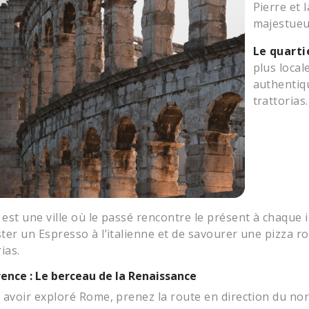
Pierre et 
majestueu
Le quarti
plus loca
authentiq
trattorias.
est une ville où le passé rencontre le présent à chaque i
ter un Espresso à l’italienne et de savourer une pizza 
ias.
orence : Le berceau de la Renaissance
 avoir exploré Rome, prenez la route en direction du no