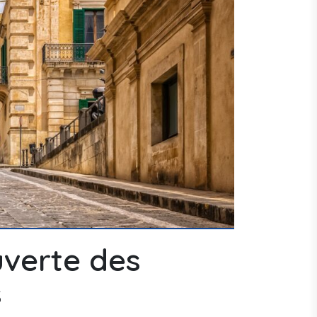
uverte des
s