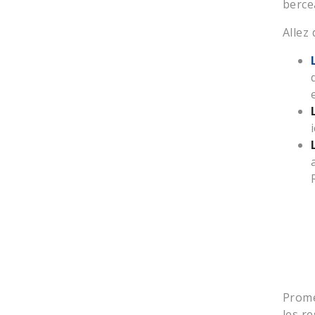
berce
Allez
Prome
les r