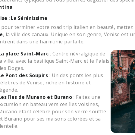
ntina
.
nise : La Sérénissime
, pour terminer votre road trip italien en beauté, mettez 
se
, la ville des canaux. Unique en son genre, Venise est un
ntrent dans une harmonie parfaite.
La place Saint-Marc
: Centre névralgique de
la ville, avec la basilique Saint-Marc et le Palais
des Doges.
Le Pont des Soupirs
: Un des ponts les plus
célèbres de Venise, riche en histoire et
légende.
Les îles de Murano et Burano
: Faites une
excursion en bateau vers ces îles voisines,
Murano étant célèbre pour son verre soufflé
et Burano pour ses maisons colorées et sa
dentelle.