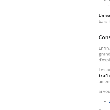
Un e
bars h
Cons
Enfin
grand
d’exp
Les a
trafi
amen
Si vou