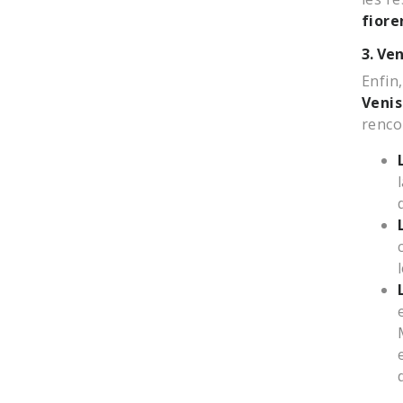
fiore
3. Ve
Enfin
Veni
renco