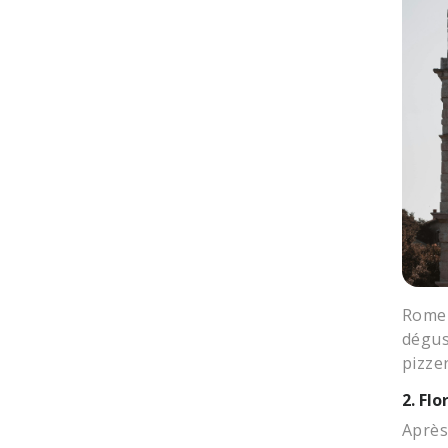
Rome 
dégus
pizzer
2. Fl
Après