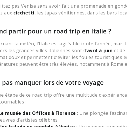
ittez pas Venise sans avoir fait une promenade en gondo
ez aux
cicchetti
, les tapas vénitiennes, dans les bars loc
d partir pour un road trip en Italie ?
rnant la météo, l’Italie est agréable toute l’année, mais 
ers les grandes villes italiennes sont d’
avril à juin
et de
mat doux et permettent d’éviter les foules touristiques es
ratures peuvent être très élevées, notamment à Rome e
 pas manquer lors de votre voyage
e étape de ce road trip offre une multitude d’expérience
tournables :
Le musée des Offices à Florence
: Une plongée fascinan
œuvres d’artistes célèbres.
Une balade en gondole à Venise
: Un moment romantique