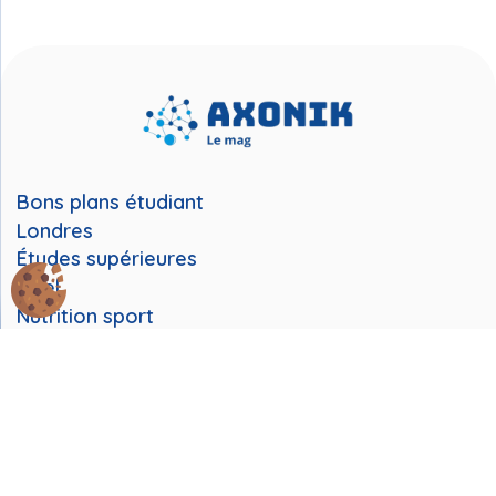
Bons plans étudiant
Londres
Études supérieures
Noel
Nutrition sport
Road Trip
Running
Station de ski
Stress et vie étudiante
Van Life