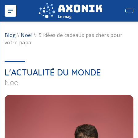
Publ
Blog
\
Noel
\
5 idées de cadeaux pas chers pour
votre papa
L'ACTUALITÉ DU MONDE
Noel