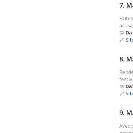
7. M
Faite
artis
📅
Da
🔗
Sit
8. M
Rende
festi
📅
Da
🔗
Sit
9. M
Avec 