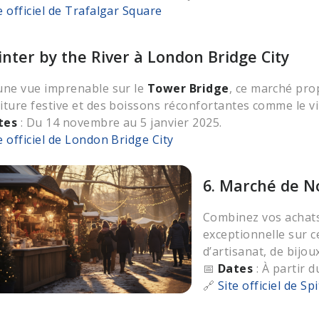
e officiel de Trafalgar Square
inter by the River à London Bridge City
une vue imprenable sur le
Tower Bridge
, ce marché pro
iture festive et des boissons réconfortantes comme le v
tes
: Du 14 novembre au 5 janvier 2025.
e officiel de London Bridge City
6. Marché de No
Combinez vos achats
exceptionnelle sur 
d’artisanat, de bijoux
📅
Dates
: À partir 
🔗
Site officiel de Spi