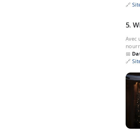
🔗
Sit
5. W
Avec 
nourr
📅
Da
🔗
Sit