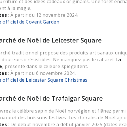
urriture et des idées cadeaux originales. Une forêt enc
ent à la magie.
tes
: À partir du 12 novembre 2024.
e officiel de Covent Garden
arché de Noël de Leicester Square
rché traditionnel propose des produits artisanaux uniq
s douceurs irrésistibles. Ne manquez pas le cabaret
La
e
, présenté dans le célèbre spiegeltent.
tes
: À partir du 6 novembre 2024.
e officiel de Leicester Square Christmas
arché de Noël de Trafalgar Square
vrez le célèbre sapin de Noël norvégien et flânez parmi
anaux et des boissons festives. Les chorales de Noël aj
tes
: De début novembre à début janvier 2025 (dates exac