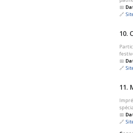
patino
📅
Da
🔗
Sit
10. 
Parti
festi
📅
Da
🔗
Sit
11.
Impré
spéci
📅
Da
🔗
Sit