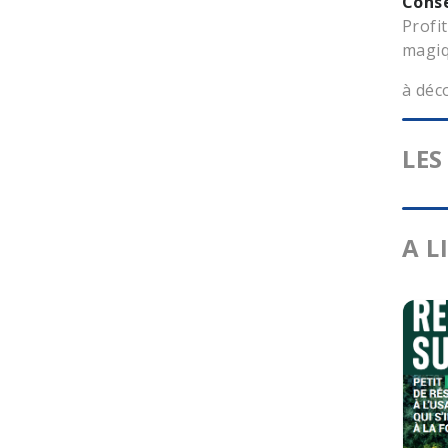
Conse
Profi
magiq
à déc
LES
A L