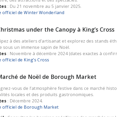
ire, des attractions et des spectacles.
tes
: Du 21 novembre au 5 janvier 2025.
e officiel de Winter Wonderland
Christmas under the Canopy à King’s Cross
cipez à des ateliers d’artisanat et explorez des stands é
ve sous un immense sapin de Noël.
tes
: Novembre à décembre 2024 (dates exactes à confir
e officiel de King’s Cross
 Marché de Noël de Borough Market
gnez-vous de l’atmosphère festive dans ce marché histor
alités locales et des produits gastronomiques.
tes
: Décembre 2024.
e officiel de Borough Market