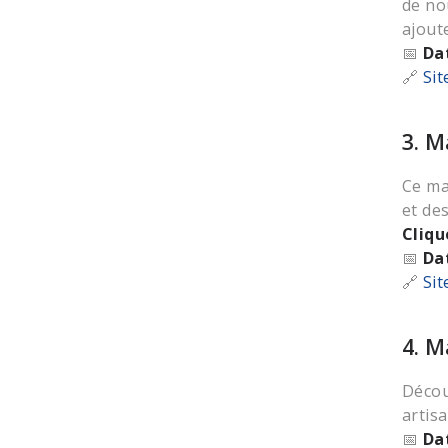
de no
ajout
📅
Da
🔗
Sit
3. M
Ce ma
et de
Cliqu
📅
Da
🔗
Sit
4. M
Décou
artis
📅
Da