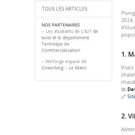
TOUS LES ARTICLES
Plong
2024.
NOS PARTENAIRES
d’ill
– Les étudiants de
L’IUT de
popul
laval et le département
Technique de
Commercialisation
1. M
– WeForge espace de
Vivez
Coworking – Le Mans
chale
chaud
📅
Da
🔗
Sit
2. V
Admir