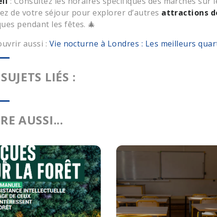
il
: Consultez les horaires spécifiques des marchés sur le
tez de votre séjour pour explorer d’autres
attractions 
ues pendant les fêtes. 🎄
ouvrir aussi :
Vie nocturne à Londres : Les meilleurs quar
 SUJETS LIÉS :
IRE AUSSI...